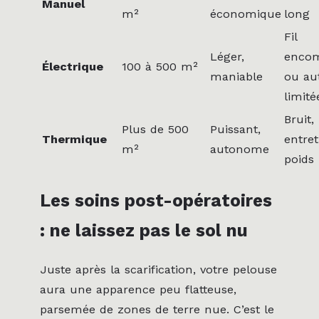
Manuel
m²
économique
long
Fil
Léger,
enco
Électrique
100 à 500 m²
maniable
ou au
limité
Bruit,
Plus de 500
Puissant,
Thermique
entret
m²
autonome
poids
Les soins post-opératoires
: ne laissez pas le sol nu
Juste après la scarification, votre pelouse
aura une apparence peu flatteuse,
parsemée de zones de terre nue. C’est le