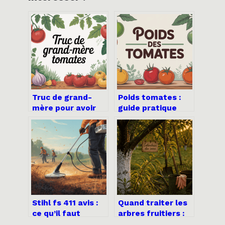
Truc de grand-
Poids tomates :
mère pour avoir
guide pratique
de belles tomates
pour bien évaluer
: les méthodes qui
vos quantités
marchent
vraiment
Stihl fs 411 avis :
Quand traiter les
ce qu’il faut
arbres fruitiers :
vraiment savoir
calendrier