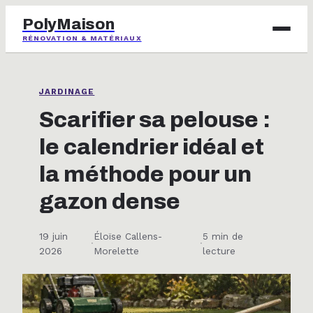
PolyMaison
RÉNOVATION & MATÉRIAUX
BRICOLAGE
JARDINAGE
IMMOBILIER
Scarifier sa pelouse :
le calendrier idéal et
JARDINAGE
la méthode pour un
MAISON & DÉCO
gazon dense
19 juin
Éloïse Callens-
5 min de
·
·
2026
Morelette
lecture