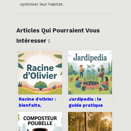
optimiser leur habitat.
Articles Qui Pourraient Vous
Intéresser :
Racine d’olivier :
Jardipedia : le
bienfaits,
guide pratique
utilisation et
pour profiter
précautions à
pleinement de la
connaître
plateforme