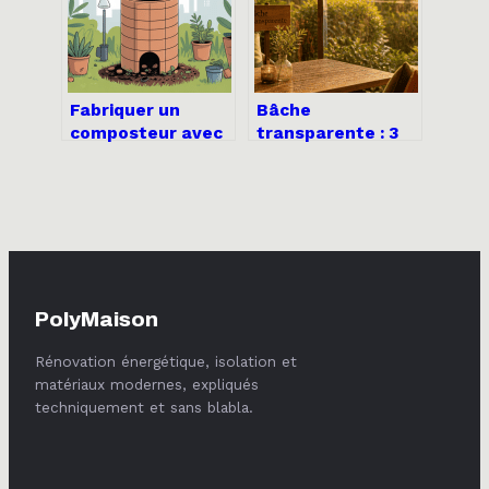
Fabriquer un
Bâche
composteur avec
transparente : 3
une poubelle : le
critères
guide pratique et
techniques pour
économique
protéger votre
terrasse sans
perdre en
luminosité
PolyMaison
Rénovation énergétique, isolation et
matériaux modernes, expliqués
techniquement et sans blabla.