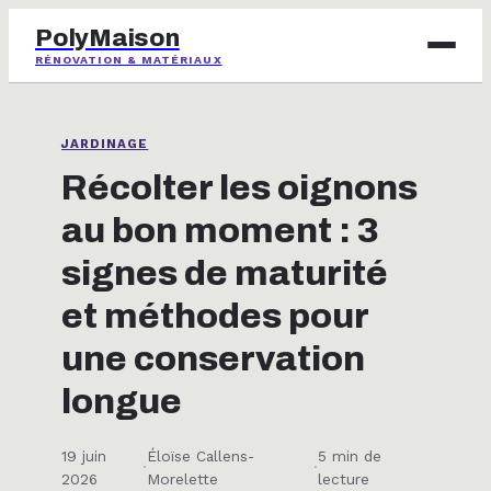
PolyMaison
RÉNOVATION & MATÉRIAUX
BRICOLAGE
JARDINAGE
IMMOBILIER
Récolter les oignons
au bon moment : 3
JARDINAGE
signes de maturité
MAISON & DÉCO
et méthodes pour
une conservation
longue
19 juin
Éloïse Callens-
5 min de
·
·
2026
Morelette
lecture