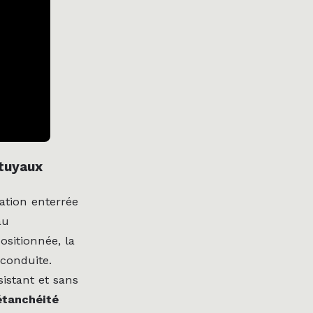
 tuyaux
ation enterrée
au
sitionnée, la
 conduite.
istant et sans
étanchéité