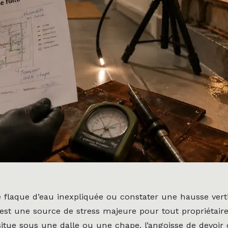
 flaque d’eau inexpliquée ou constater une hausse vert
 est une source de stress majeure pour tout propriétaire
itue sous une dalle ou une chape, l’angoisse de devoir 