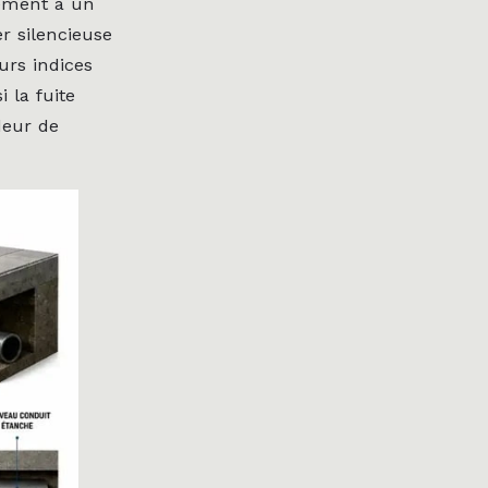
irement à un
r silencieuse
urs indices
 la fuite
deur de