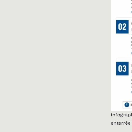
Infograp
enterrée