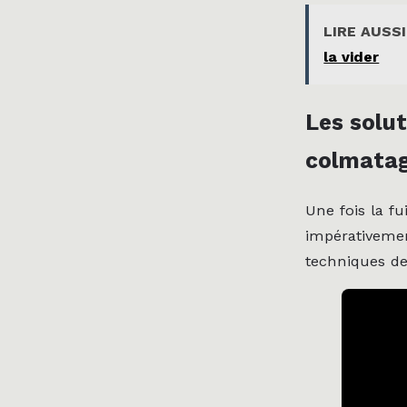
LIRE AUSSI
la vider
Les solut
colmatag
Une fois la fu
impérativemen
techniques d