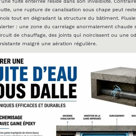
d’une fuite enterrée réside dans son invisibilité. Contra
outte, une rupture de canalisation sous chape peut reste
ois tout en dégradant la structure du bâtiment. Plusie
alerter : une zone du carrelage anormalement chaude si
ircuit de chauffage, des joints qui noircissent ou une o
rsistante malgré une aération régulière.