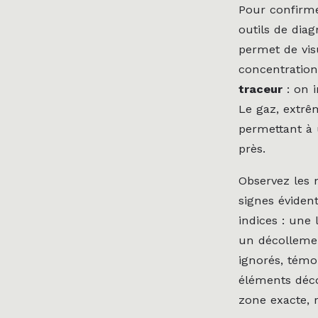
Pour confirme
outils de dia
permet de visu
concentration
traceur
: on i
Le gaz, extrê
permettant à 
près.
Observez les 
signes éviden
indices : une 
un décollemen
ignorés, témo
éléments déco
zone exacte, r