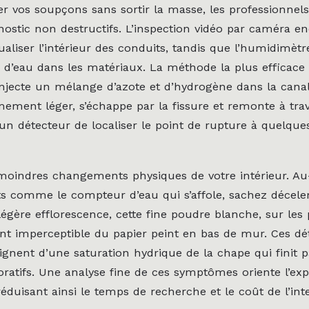
r vos soupçons sans sortir la masse, les professionnels 
gnostic non destructifs. L’inspection vidéo par caméra 
aliser l’intérieur des conduits, tandis que l’humidimètr
 d’eau dans les matériaux. La méthode la plus efficace 
njecte un mélange d’azote et d’hydrogène dans la canali
mement léger, s’échappe par la fissure et remonte à trav
un détecteur de localiser le point de rupture à quelque
moindres changements physiques de votre intérieur. Au
ts comme le compteur d’eau qui s’affole, sachez décele
légère efflorescence, cette fine poudre blanche, sur les
t imperceptible du papier peint en bas de mur. Ces dét
ignent d’une saturation hydrique de la chape qui finit p
ratifs. Une analyse fine de ces symptômes oriente l’expe
éduisant ainsi le temps de recherche et le coût de l’int