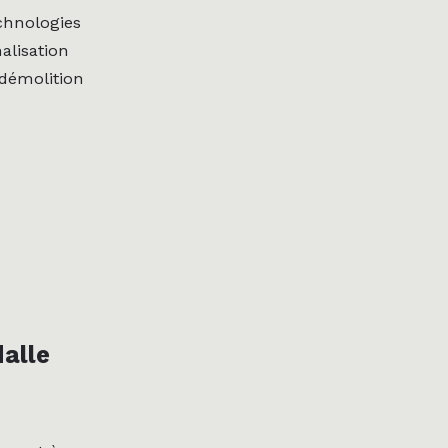
echnologies
alisation
 démolition
dalle