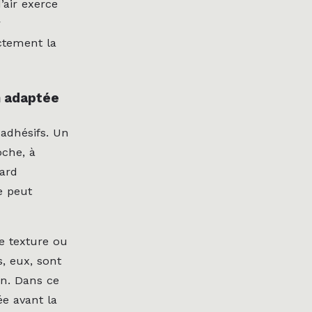
air exerce
r
ctement la
on adaptée
adhésifs. Un
oche, à
dard
e peut
e texture ou
, eux, sont
on. Dans ce
ée avant la