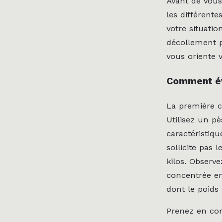
Avant de vous 
les différente
votre situati
décollement p
vous oriente 
Comment éva
La première c
Utilisez un p
caractéristiq
sollicite pas
kilos. Observ
concentrée en
dont le poids 
Prenez en co