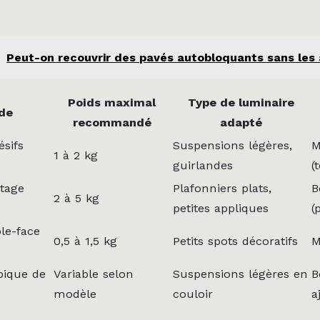
Peut-on recouvrir des pavés autobloquants sans les
Poids maximal
Type de luminaire
de
recommandé
adapté
sifs
Suspensions légères,
M
1 à 2 kg
guirlandes
(
tage
Plafonniers plats,
B
2 à 5 kg
petites appliques
(
ble-face
0,5 à 1,5 kg
Petits spots décoratifs
M
pique de
Variable selon
Suspensions légères en
B
modèle
couloir
a