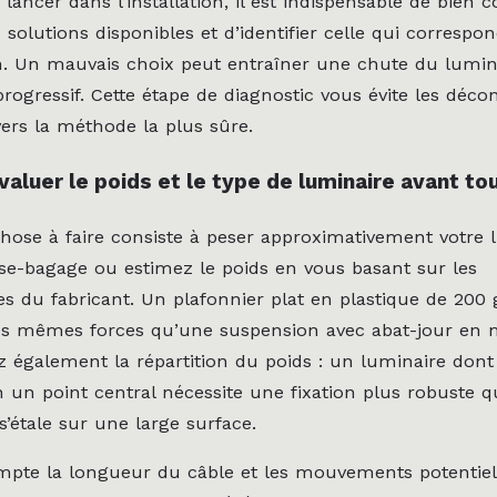
lancer dans l’installation, il est indispensable de bien
s solutions disponibles et d’identifier celle qui correspo
on. Un mauvais choix peut entraîner une chute du lumi
rogressif. Cette étape de diagnostic vous évite les déco
vers la méthode la plus sûre.
luer le poids et le type de luminaire avant tou
hose à faire consiste à peser approximativement votre 
èse-bagage ou estimez le poids en vous basant sur les
ues du fabricant. Un plafonnier plat en plastique de 2
 les mêmes forces qu’une suspension avec abat-jour en 
ez également la répartition du poids : un luminaire dont
 un point central nécessite une fixation plus robuste 
s’étale sur une large surface.
mpte la longueur du câble et les mouvements potentie