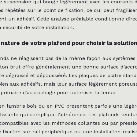
e suspension qui bouge légèrement avec les courants d’
s répétées sur le point de fixation, ce qui peut fragilise
nt un adhésif. Cette analyse préalable conditionne dire
a sécurité de votre installation.
a nature de votre plafond pour choisir la soluti
onds ne réagissent pas de la même façon aux systèmes 
ton brut offre généralement une bonne surface d’accr
tre dégraissé et dépoussiéré. Les plaques de plâtre stan
ien aux adhésifs, mais leur surface légèrement poreus
 primaire d’accrochage pour optimiser la tenue.
en lambris bois ou en PVC présentent parfois une légèr
lissante qui complique l’adhérence. Les plafonds tendus
compatibles avec les méthodes collantes ou par pressi
 fixation sur rail périphérique ou une installation réalis