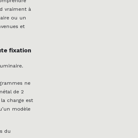
 comprendre
nd vraiment à
naire ou un
nvenues et
te fixation
luminaire.
00 grammes ne
métal de 2
 la charge est
qu’un modèle
ls du