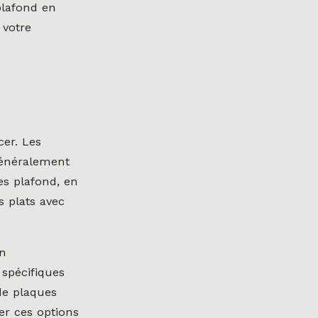
plafond en
 votre
cer. Les
généralement
es plafond, en
s plats avec
on
 spécifiques
de plaques
er ces options