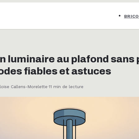
BRIC
un luminaire au plafond sans
odes fiables et astuces
loïse Callens-Morelette
·
11 min de lecture