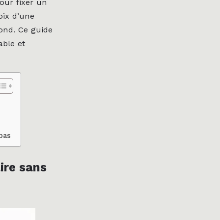
our fixer un
oix d’une
fond. Ce guide
able et
 pas
ire sans