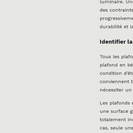
luminaire. Un
des contrainte
progressiveme
durabilité et l
Identifier l
Tous les plaf
plafond en bé
condition d’ê
conviennent b
nécessiter un
Les plafonds 
une surface g
totalement in
cas, seule une