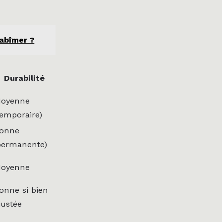
 abîmer ?
Durabilité
oyenne
temporaire)
onne
permanente)
oyenne
onne si bien
justée