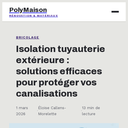
PolyMaison
RÉNOVATION & MATÉRIAUX
BRICOLAGE
BRICOLAGE
IMMOBILIER
Isolation tuyauterie
extérieure :
JARDINAGE
solutions efficaces
MAISON & DÉCO
pour protéger vos
canalisations
1 mars
Éloïse Callens-
13 min de
·
·
2026
Morelette
lecture