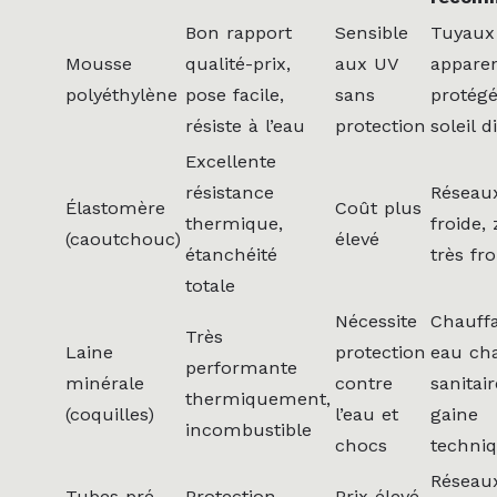
Bon rapport
Sensible
Tuyaux
Mousse
qualité-prix,
aux UV
appare
polyéthylène
pose facile,
sans
protég
résiste à l’eau
protection
soleil d
Excellente
résistance
Réseau
Élastomère
Coût plus
thermique,
froide,
(caoutchouc)
élevé
étanchéité
très fro
totale
Nécessite
Chauff
Très
Laine
protection
eau ch
performante
minérale
contre
sanitai
thermiquement,
(coquilles)
l’eau et
gaine
incombustible
chocs
techni
Réseau
Tubes pré-
Protection
Prix élevé,