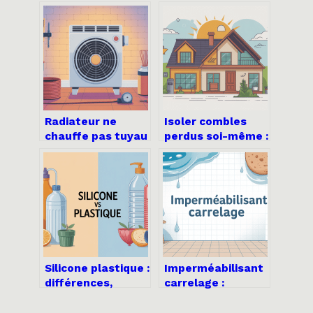
Radiateur ne
Isoler combles
chauffe pas tuyau
perdus soi-même :
froid : que faire et
méthode, erreurs
comment réparer
à éviter, budget
Silicone plastique :
Imperméabilisant
différences,
carrelage :
usages et choix
comment
pour vos projets
protéger