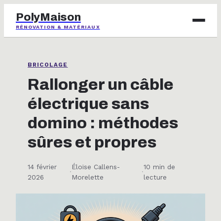
PolyMaison
RÉNOVATION & MATÉRIAUX
BRICOLAGE
BRICOLAGE
IMMOBILIER
Rallonger un câble
électrique sans
JARDINAGE
domino : méthodes
MAISON & DÉCO
sûres et propres
14 février
Éloïse Callens-
10 min de
·
·
2026
Morelette
lecture