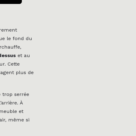
èrement
que le fond du
rchauffe,
dessus
et au
ur. Cette
gagent plus de
 trop serrée
arrière. À
 meuble et
’air, même si