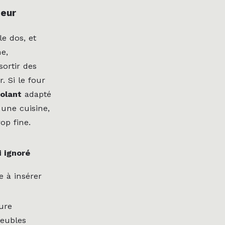
teur
le dos, et
e,
sortir des
. Si le four
olant
adapté
 une cuisine,
op fine.
i ignoré
e à insérer
ure
eubles