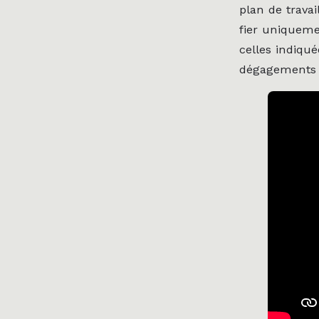
plan de trava
fier uniqueme
celles indiqué
dégagements né