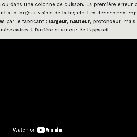
il ou dans une colonne de cuisson. La première erreur c
nt à la largeur visible de la façade. Les dimensions im
es par le fabricant :
largeur
,
hauteur
, profondeur, mais 
cessaires à l’arrière et autour de l’appareil.