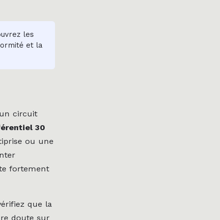
uvrez les
ormité et la
n circuit
férentiel 30
tiprise ou une
nter
ite fortement
érifiez que la
dre doute sur