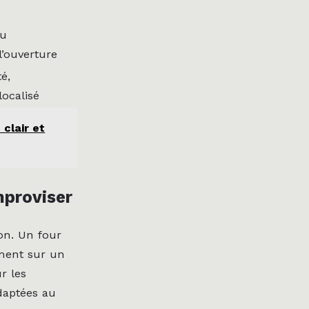
ou
’ouverture
té,
ocalisé
clair et
mproviser
ion. Un four
ement sur un
r les
daptées au