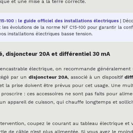
ique et une mise à la terre correcte.
-100 : le guide officiel des installations électriques
| Déco
 les évolutions de la norme NF C15-100 pour garantir la conf
vos installations électriques basse tension.
é, disjoncteur 20A et différentiel 30 mA
encastrable électrique, on recommande généralement u
otégé par un
disjoncteur 20A
, associé à un dispositif
dif
 et la prise doivent être prévus pour cet usage. Une mul
 proscrire : ces accessoires ne sont pas faits pour alime
n appareil de cuisson, qui chauffe longtemps et sollic
tervention, coupez le courant au tableau électrique et v
rtie de câble n’est plus alimentée. Si vous avez le moin