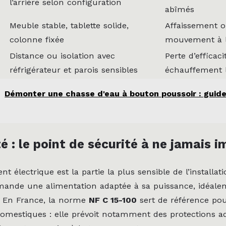
l’arrière selon configuration
abîmés
Meuble stable, tablette solide,
Affaissement 
colonne fixée
mouvement à l
Distance ou isolation avec
Perte d’efficaci
réfrigérateur et parois sensibles
échauffement l
Démonter une chasse d'eau à bouton poussoir : guide 
té : le point de sécurité à ne jamais i
 électrique est la partie la plus sensible de l’installat
mande une alimentation adaptée à sa puissance, idéal
. En France, la norme
NF C 15-100
sert de référence pou
 domestiques : elle prévoit notamment des protections a