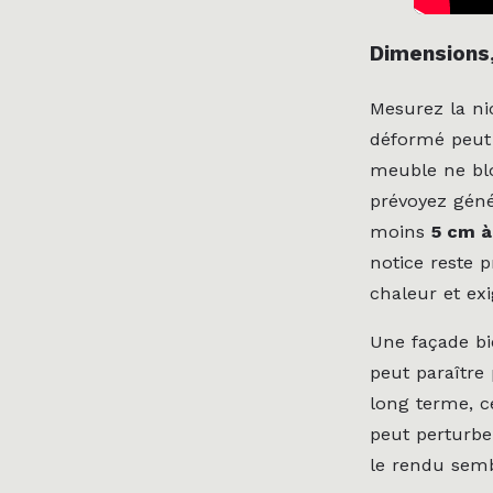
Dimensions,
Mesurez la ni
déformé peut 
meuble ne bloq
prévoyez géné
moins
5 cm à 
notice reste 
chaleur et exi
Une façade bi
peut paraître
long terme, ce
peut perturber
le rendu sembl