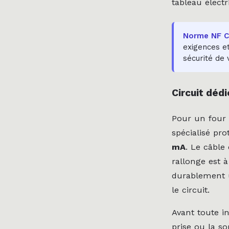
tableau électr
Norme NF C15
exigences et
sécurité de 
Circuit dédi
Pour un four 
spécialisé pr
mA
. Le câble
rallonge est à
durablement u
le circuit.
Avant toute in
prise ou la so