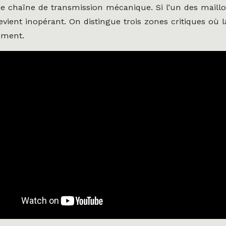
e chaîne de transmission mécanique. Si l’un des maillo
ient inopérant. On distingue trois zones critiques où 
ement.