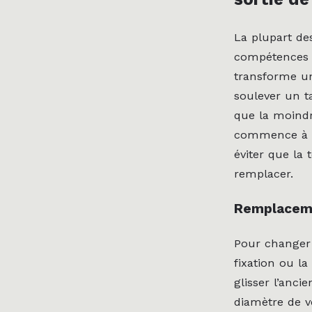
La plupart de
compétences 
transforme un
soulever un ta
que la moindr
commence à « 
éviter que la 
remplacer.
Remplacemen
Pour changer u
fixation ou la
glisser l’anci
diamètre de v