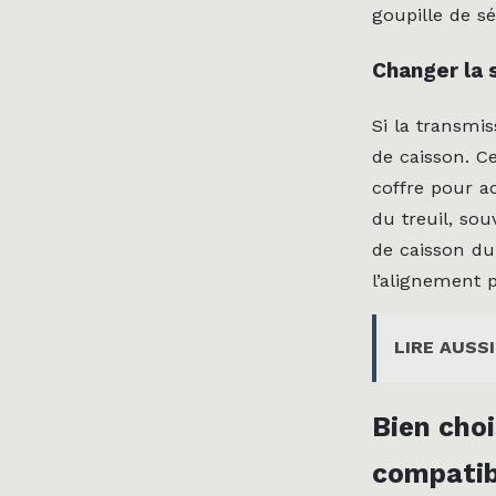
goupille de séc
Changer la 
Si la transmi
de caisson. Ce
coffre pour ac
du treuil, sou
de caisson du 
l’alignement p
LIRE AUSSI
Bien choi
compatib