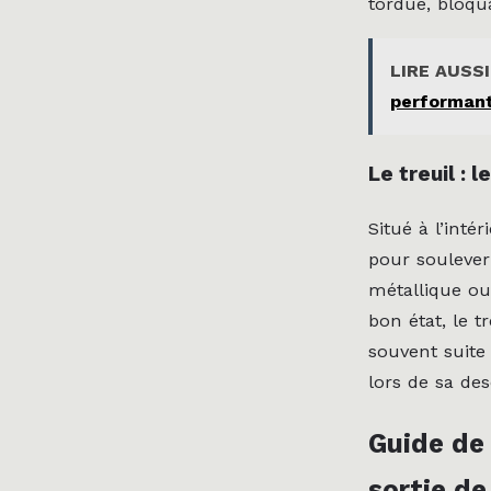
tordue, bloqu
LIRE AUSSI
performant
Le treuil :
Situé à l’inté
pour soulever
métallique ou
bon état, le 
souvent suite
lors de sa des
Guide de
sortie de