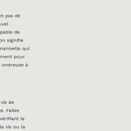
nt pas de
nuel
pable de
on signifie
manivelle qui
dement pour
t onéreuse à
vis de
e. Faites
érifiant le
a vis ou la