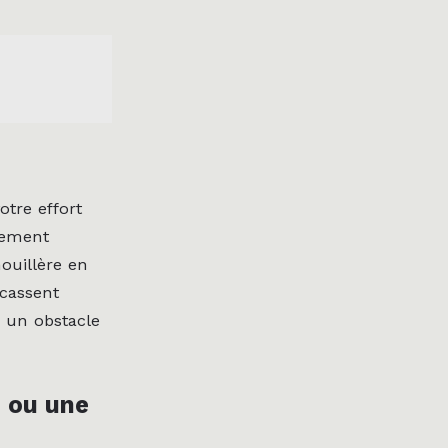
otre effort
uement
ouillère en
 cassent
é un obstacle
e ou une