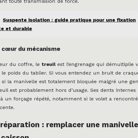
ant toute transmission de force.
Suspente isolation : guide pratique pour une fixation
e et durable
 le cœur du mécanisme
rieur du coffre, le
treuil
est l’engrenage qui démultiplie v
 le poids du tablier. Si vous entendez un bruit de craq
 si la manivelle est totalement bloquée malgré une gen
treuil est probablement hors d’usage. Ses dents internes
 à un forçage répété, notamment si le volet a rencontr
cente.
 réparation : remplacer une manivell
 caisson