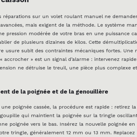
s réparations sur un volet roulant manuel ne demande
avancées, mais exigent de la méthode. Le système ma
e pression modérée de votre bras en une puissance ca
blier de plusieurs dizaines de kilos. Cette démultiplicati
e usure subit des contraintes mécaniques fortes. Une 
accrocher » est un signal d’alarme : intervenez rapi
tension ne détruise le treuil, une pièce plus complexe e
t de la poignée et de la genouillère
ne poignée cassée, la procédure est rapide : retirez la 
 goupille qui maintient la poignée sur la tringle oscillant
enne poignée vers le bas. Insérez la nouvelle poignée en v
otre tringle, généralement 12 mm ou 13 mm. Replacez l