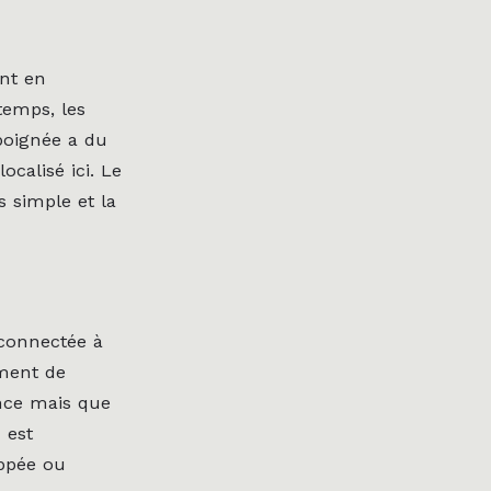
ent en
temps, les
 poignée a du
ocalisé ici. Le
s simple et la
t connectée à
ment de
ance mais que
 est
ippée ou