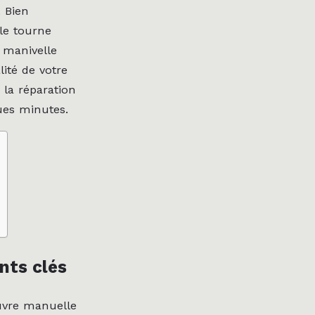
 Bien
lle tourne
 manivelle
lité de votre
 la réparation
ues minutes.
ants clés
uvre manuelle