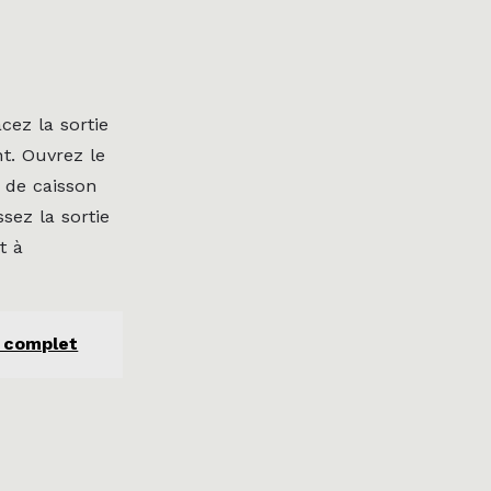
cez la sortie
nt. Ouvrez le
e de caisson
sez la sortie
t à
f complet