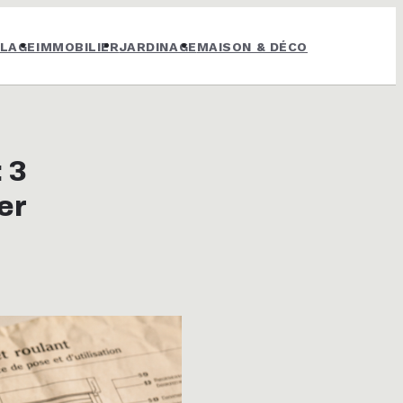
OLAGE
IMMOBILIER
JARDINAGE
MAISON & DÉCO
 3
er