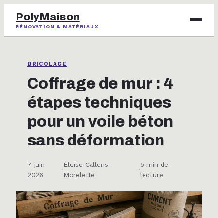
PolyMaison
RÉNOVATION & MATÉRIAUX
BRICOLAGE
BRICOLAGE
IMMOBILIER
Coffrage de mur : 4
étapes techniques
JARDINAGE
pour un voile béton
MAISON & DÉCO
sans déformation
7 juin
Éloïse Callens-
5 min de
·
·
2026
Morelette
lecture