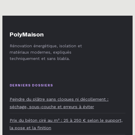
sécurisé
efficaces pour
protéger vos
canalisations
PolyMaison
Rénovation énergétique, isolation et
matériaux modernes, expliqués
techniquement et sans blabla.
DERNIERS DOSSIERS
Peindre du plâtre sans cloques ni décollement :
séchage, sous-couche et erreurs à éviter
Prix du béton ciré au m² : 25 à 250 € selon le support,
la pose et la finition