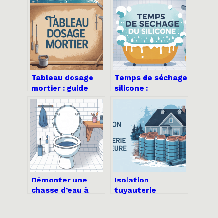
Tableau dosage
Temps de séchage
mortier : guide
silicone :
pratique pour
durcissement,
réussir vos
délais réels et
mélanges
bonnes pratiques
Démonter une
Isolation
chasse d’eau à
tuyauterie
bouton poussoir :
extérieure :
guide clair et
solutions