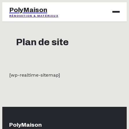
PolyMaison
RÉNOVATION & MATÉRIAUX
BRICOLAGE
Plan de site
IMMOBILIER
JARDINAGE
MAISON & DÉCO
[wp-realtime-sitemap]
PolyMaison