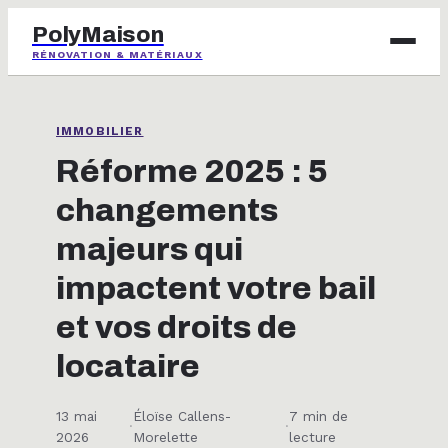
PolyMaison
RÉNOVATION & MATÉRIAUX
BRICOLAGE
IMMOBILIER
IMMOBILIER
Réforme 2025 : 5
changements
JARDINAGE
majeurs qui
MAISON & DÉCO
impactent votre bail
et vos droits de
locataire
13 mai
Éloïse Callens-
7 min de
·
·
2026
Morelette
lecture