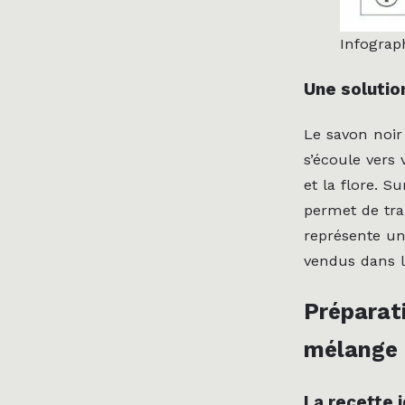
Infograp
Une solutio
Le savon noir
s’écoule vers 
et la flore. S
permet de tra
représente un
vendus dans l
Préparati
mélange 
La recette i