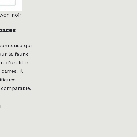
avon noir
spaces
avonneuse qui
our la faune
on d’un litre
arrés. Il
ifiques
 comparable.
n