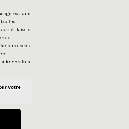
osage est une
tre les
urrait laisser
nnuel
 dans un seau
von
 alimentaires
our votre