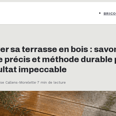
BRIC
r sa terrasse en bois : savon
 précis et méthode durable 
ultat impeccable
ïse Callens-Morelette
·
7 min de lecture