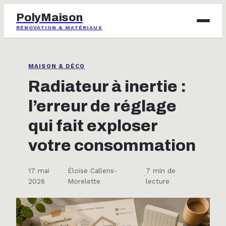
PolyMaison
RÉNOVATION & MATÉRIAUX
BRICOLAGE
MAISON & DÉCO
IMMOBILIER
Radiateur à inertie :
l’erreur de réglage
JARDINAGE
qui fait exploser
MAISON & DÉCO
votre consommation
17 mai
Éloïse Callens-
7 min de
·
·
2026
Morelette
lecture