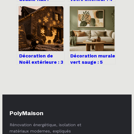
comprendre,
étapes pour
dimensionner et
transformer le
installer
désordre en
sereinement
sérénité durable
Décoration de
Décoration murale
Noël extérieure : 3
vert sauge : 5
règles de sécurité
astuces pour
pour illuminer
transformer votre
votre jardin sans
intérieur en
risque
sanctuaire
apaisant
PolyMaison
Rénovation énergétique, isolation et
matériaux modernes, expliqués