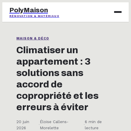
PolyMaison
RÉNOVATION & MATÉRIAUX
BRICOLAGE
MAISON & DÉCO
IMMOBILIER
Climatiser un
appartement : 3
JARDINAGE
solutions sans
MAISON & DÉCO
accord de
copropriété et les
erreurs à éviter
20 juin
Éloïse Callens-
6 min de
·
·
2026
Morelette
lecture