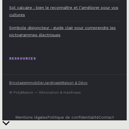
Sol calcaire : bien le reconnaître et l’améliorer pour vos
cultures
Symbole disjoncteur : guide clair pour comprendre les
pictogrammes électriques
RESSOURCES
Bricolage
Immobilier
Jardinage
Maison & Déco
© PolyMaison — Rénovation & matériaux
Mentions légales
Politique de confidentialité
Contact
Retour