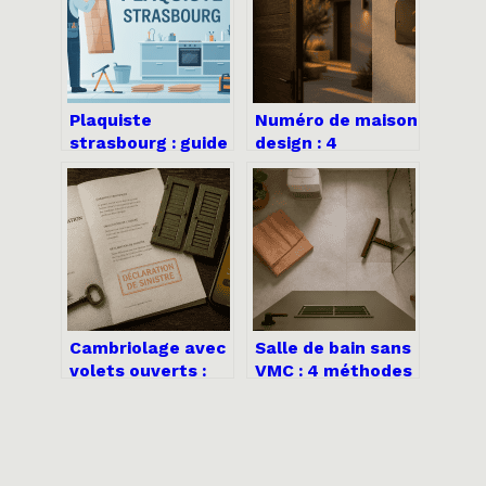
Plaquiste
Numéro de maison
strasbourg : guide
design : 4
complet pour
matériaux
choisir le bon
durables pour
artisan
valoriser votre
entrée
Cambriolage avec
Salle de bain sans
volets ouverts :
VMC : 4 méthodes
comment
pour chasser
contester un
l’humidité et
refus
éviter les
d’indemnisation
moisissures