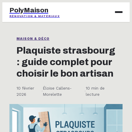
PolyMaison
RÉNOVATION & MATÉRIAUX
BRICOLAGE
MAISON & DÉCO
IMMOBILIER
Plaquiste strasbourg
: guide complet pour
JARDINAGE
choisir le bon artisan
MAISON & DÉCO
10 février
Éloïse Callens-
10 min de
·
·
2026
Morelette
lecture