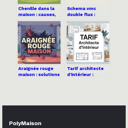
Chenille dans la
Schema vmc
maison : causes,
double flux :
risques et
comprendre,
solutions
dimensionner et
efficaces
installer
sereinement
Araignée rouge
Tarif architecte
maison : solutions
d’intérieur :
efficaces pour
comprendre les
s’en débarrasser
prix et bien
durablement
négocier
PolyMaison