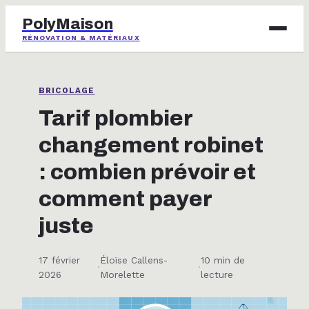
PolyMaison
RÉNOVATION & MATÉRIAUX
BRICOLAGE
BRICOLAGE
IMMOBILIER
Tarif plombier
changement robinet
JARDINAGE
: combien prévoir et
MAISON & DÉCO
comment payer
juste
17 février
Éloïse Callens-
10 min de
·
·
2026
Morelette
lecture