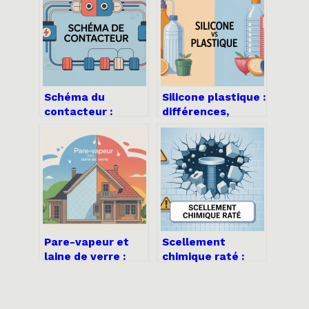
Schéma du
Silicone plastique :
contacteur :
différences,
comprendre et
usages et choix
câbler un
pour vos projets
contacteur étape
par étape
Pare-vapeur et
Scellement
laine de verre :
chimique raté :
comment bien les
comprendre,
associer pour une
diagnostiquer et
isolation durable
réparer sans tout