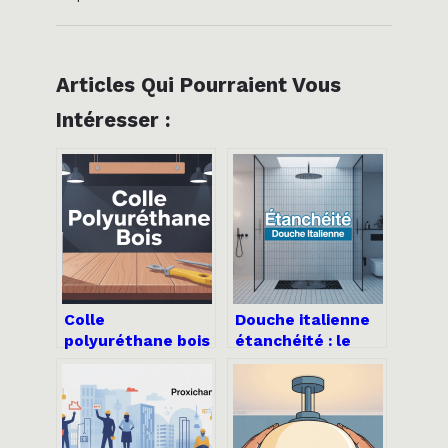
Articles Qui Pourraient Vous
Intéresser :
Colle
Douche italienne
polyuréthane bois
étanchéité : le
: le guide complet
guide complet
pour des collages
pour une salle de
durables
bain durable