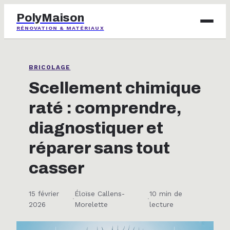
PolyMaison
RÉNOVATION & MATÉRIAUX
BRICOLAGE
BRICOLAGE
IMMOBILIER
Scellement chimique
raté : comprendre,
JARDINAGE
diagnostiquer et
MAISON & DÉCO
réparer sans tout
casser
15 février
Éloïse Callens-
10 min de
·
·
2026
Morelette
lecture