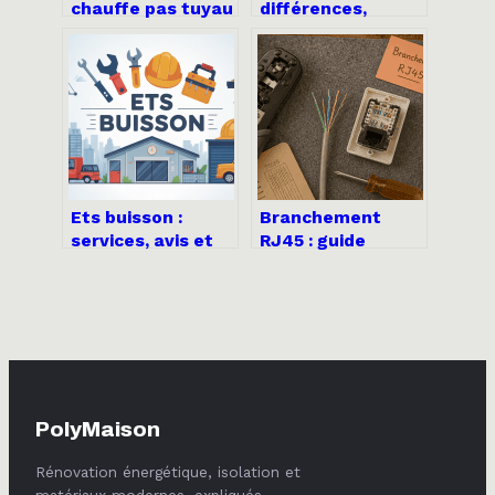
chauffe pas tuyau
différences,
froid : que faire et
usages et choix
comment réparer
pour vos projets
Ets buisson :
Branchement
services, avis et
RJ45 : guide
informations clés
pratique pour
à connaître
câbler vos prises
Ethernet selon les
normes T568A et
T568B
PolyMaison
Rénovation énergétique, isolation et
matériaux modernes, expliqués