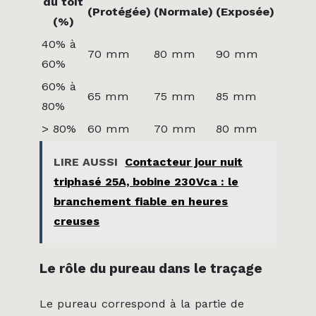
du toit
(Protégée)
(Normale)
(Exposée)
(%)
40% à
70 mm
80 mm
90 mm
60%
60% à
65 mm
75 mm
85 mm
80%
> 80%
60 mm
70 mm
80 mm
LIRE AUSSI
Contacteur jour nuit
triphasé 25A, bobine 230Vca : le
branchement fiable en heures
creuses
Le rôle du pureau dans le traçage
Le pureau correspond à la partie de