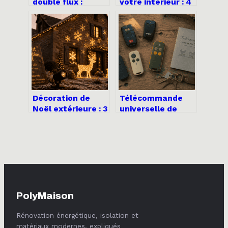
double flux :
votre intérieur : 4
comprendre,
étapes pour
dimensionner et
transformer le
installer
désordre en
sereinement
sérénité durable
Décoration de
Télécommande
Noël extérieure : 3
universelle de
règles de sécurité
portail : 3
pour illuminer
solutions pour
votre jardin sans
remplacer vos
risque
émetteurs et
centraliser vos
accès
PolyMaison
Rénovation énergétique, isolation et
matériaux modernes, expliqués