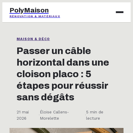
PolyMaison
RÉNOVATION & MATÉRIAUX
BRICOLAGE
MAISON & DÉCO
IMMOBILIER
Passer un câble
horizontal dans une
JARDINAGE
cloison placo : 5
MAISON & DÉCO
étapes pour réussir
sans dégâts
21 mai
Éloïse Callens-
5 min de
·
·
2026
Morelette
lecture