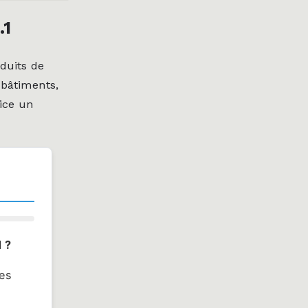
.1
duits de
 bâtiments,
ice un
1 ?
des