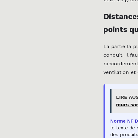
Distances
points q
La partie la 
conduit. Il f
raccordement,
ventilation e
LIRE AU
murs san
Norme NF DT
le texte de 
des produit