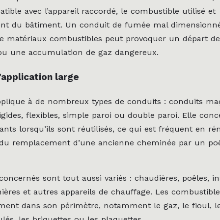
ible avec l’appareil raccordé, le combustible utilisé et
ent du bâtiment. Un conduit de fumée mal dimensionné
e matériaux combustibles peut provoquer un départ de
ou une accumulation de gaz dangereux.
application large
plique à de nombreux types de conduits : conduits ma
igides, flexibles, simple paroi ou double paroi. Elle conc
ants lorsqu’ils sont réutilisés, ce qui est fréquent en ré
 du remplacement d’une ancienne cheminée par un poê
concernés sont tout aussi variés : chaudières, poêles, in
inières et autres appareils de chauffage. Les combustibl
ment dans son périmètre, notamment le gaz, le fioul, l
ulés, les briquettes ou les plaquettes.