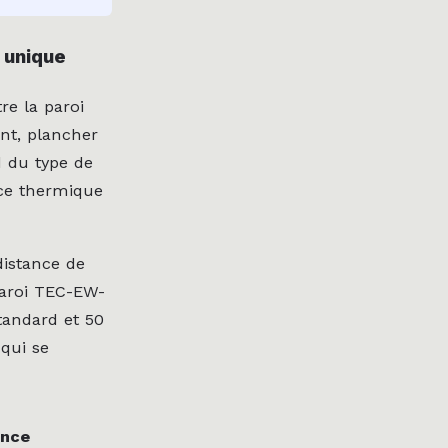
 unique
re la paroi
ant, plancher
d du type de
nce thermique
distance de
paroi TEC-EW-
tandard et 50
qui se
ance