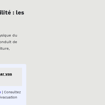
ité : les
ysique du
onduit de
iture,
ler vos
e
| Consultez
’évacuation