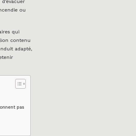
n d’évacuer
incendie ou
ires qui
. Son contenu
onduit adapté,
retenir
donnent pas