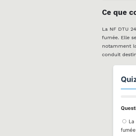
Ce que c
La NF DTU 24
fumée. Elle s
notamment lor
conduit desti
Qui
Questi
La
fumée