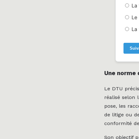
La 
Le
La
Suiv
Une norme 
Le DTU précis
réalisé selon 
pose, les racc
de litige ou d
conformité de 
Son objectif 