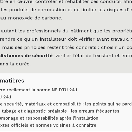
tre en œuvre, contrôler et réhabiliter ces conduits, afi
les produits de combustion et de limiter les risques d’
n au monoxyde de carbone.
 autant les professionnels du bâtiment que les propriéta
endre ce qu’un installateur doit vérifier avant travaux
 mais ses principes restent très concrets : choisir un c
distances de sécurité
, vérifier l’état de l’existant et ent
dans la durée.
 matières
re réellement la norme NF DTU 24.1
 24.1
e sécurité, matériaux et compatibilité : les points qui ne par
 tubage et diagnostic préalable : les erreurs fréquentes
amonage et responsabilités après l’installation
extes officiels et normes voisines à connaître