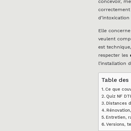
concevoir, met
correctement 
d’intoxicatio
Elle concerne
veulent compr
est technique,
respecter les
l’installation 
Table des
Ce que couv
Quiz NF DTU
Distances d
Rénovation,
Entretien, r
Versions, t