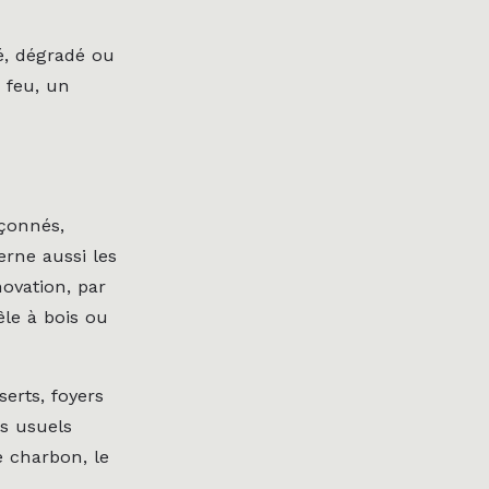
, dégradé ou
 feu, un
çonnés,
erne aussi les
novation, par
le à bois ou
serts, foyers
es usuels
e charbon, le