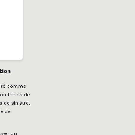
tion
idéré comme
 conditions de
 de sinistre,
se de
 avec un