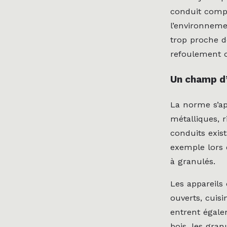
conduit compat
l’environnem
trop proche d
refoulement 
Un champ d’
La norme s’ap
métalliques, r
conduits exist
exemple lors
à granulés.
Les appareils 
ouverts, cuis
entrent égale
bois, les gran