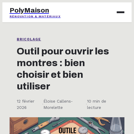
PolyMaison
RÉNOVATION & MATÉRIAUX
BRICOLAGE
BRICOLAGE
IMMOBILIER
Outil pour ouvrir les
montres : bien
JARDINAGE
choisir et bien
MAISON & DÉCO
utiliser
12 février
Éloïse Callens-
10 min de
·
·
2026
Morelette
lecture