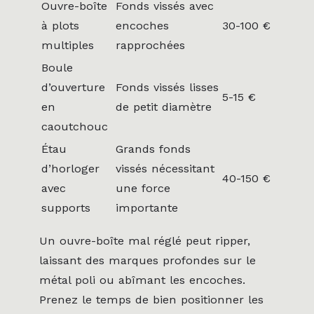
Ouvre-boîte
Fonds vissés avec
à plots
encoches
30-100 €
multiples
rapprochées
Boule
d’ouverture
Fonds vissés lisses
5-15 €
en
de petit diamètre
caoutchouc
Étau
Grands fonds
d’horloger
vissés nécessitant
40-150 €
avec
une force
supports
importante
Un ouvre-boîte mal réglé peut ripper,
laissant des marques profondes sur le
métal poli ou abîmant les encoches.
Prenez le temps de bien positionner les