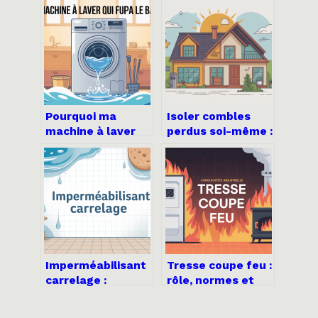
Pourquoi ma
Isoler combles
machine à laver
perdus soi-même :
fuit par le bas :
méthode, erreurs
causes, solutions
à éviter, budget
et prévention
Imperméabilisant
Tresse coupe feu :
carrelage :
rôle, normes et
comment
choix pour une
protéger
étanchéité fiable