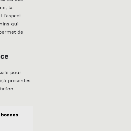
ne, la
 l’aspect
nins qui
 permet de
ace
ssifs pour
déjà présentes
tation
t bonnes