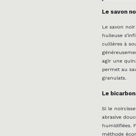
Le savon noi
Le savon noir 
huileuse s’inf
cuillères à s
généreusement
agir une quin
permet au savo
granulats.
Le bicarbon
Si le noircis
abrasive douc
humidifiées. 
méthode écono