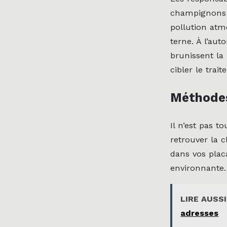
champignons p
pollution atm
terne. À l’aut
brunissent la
cibler le trai
Méthodes
Il n’est pas t
retrouver la c
dans vos placa
environnante.
LIRE AUSSI
adresses