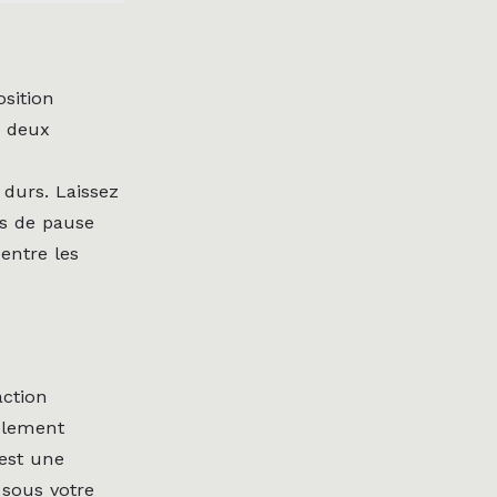
osition
z deux
 durs. Laissez
ps de pause
entre les
action
blement
’est une
 sous votre