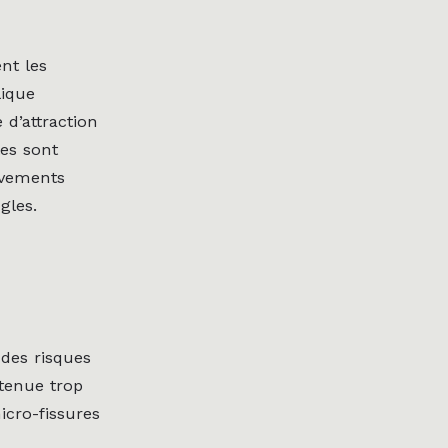
nt les
lique
 d’attraction
es sont
uvements
gles.
 des risques
 tenue trop
icro-fissures