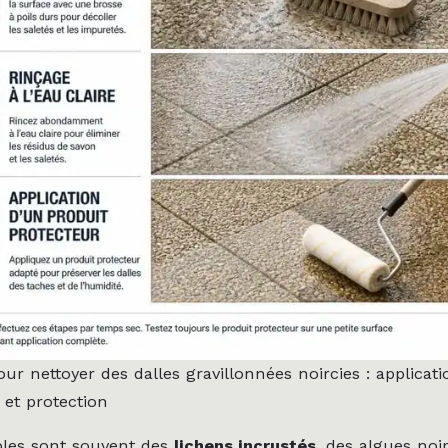
ur nettoyer des dalles gravillonnées noircies : applicati
 et protection
bles sont souvent des
lichens incrustés
, des algues noi