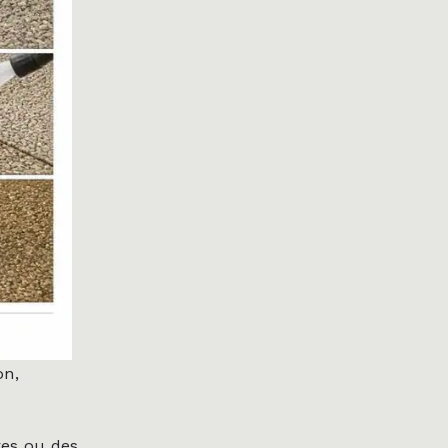
on,
res ou des