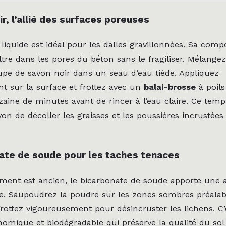
r, l’allié des surfaces poreuses
liquide est idéal pour les dalles gravillonnées. Sa comp
iltre dans les pores du béton sans le fragiliser. Mélange
oupe de savon noir dans un seau d’eau tiède. Appliquez
 sur la surface et frottez avec un
balai-brosse
à poils
zaine de minutes avant de rincer à l’eau claire. Ce tem
n de décoller les graisses et les poussières incrustées 
ate de soude pour les taches tenaces
sement est ancien, le bicarbonate de soude apporte une 
e. Saupoudrez la poudre sur les zones sombres préala
Frottez vigoureusement pour désincruster les lichens. C
mique et biodégradable qui préserve la qualité du sol