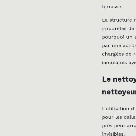
terrasse.
La structure 
impuretés de l
pourquoi un si
par une acti
chargées de r
circulaires av
Le netto
nettoyeu
L’utilisation
pour les dall
près peut arra
invisibles.