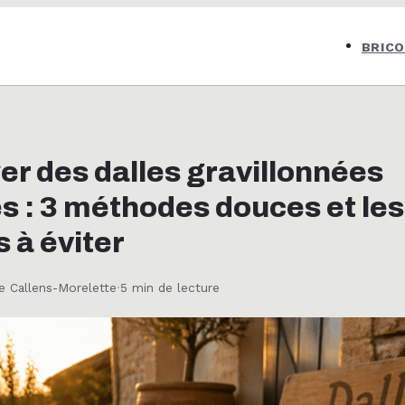
BRIC
er des dalles gravillonnées
es : 3 méthodes douces et les
 à éviter
e Callens-Morelette
·
5 min de lecture