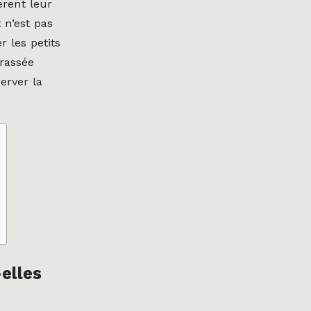
èrent leur
 n’est pas
r les petits
crassée
erver la
elles