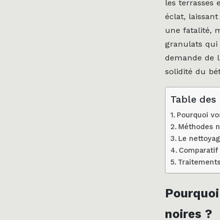
les terrasses 
éclat, laissan
une fatalité, 
granulats qui
demande de la
solidité du bé
Table des
Pourquoi vos
Méthodes na
Le nettoyag
Comparatif
Traitements 
Pourquoi 
noires ?