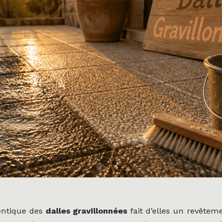
entique des
dalles gravillonnées
fait d’elles un revêtem