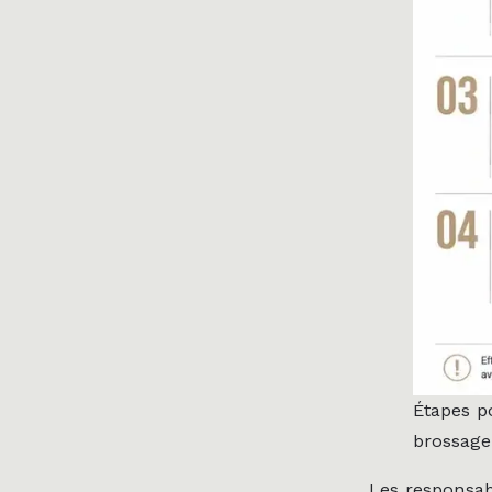
Étapes po
brossage
Les responsa