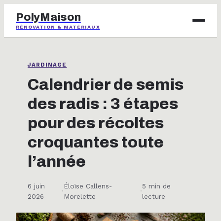
PolyMaison
RÉNOVATION & MATÉRIAUX
BRICOLAGE
JARDINAGE
IMMOBILIER
Calendrier de semis
des radis : 3 étapes
JARDINAGE
pour des récoltes
MAISON & DÉCO
croquantes toute
l’année
6 juin
Éloïse Callens-
5 min de
·
·
2026
Morelette
lecture