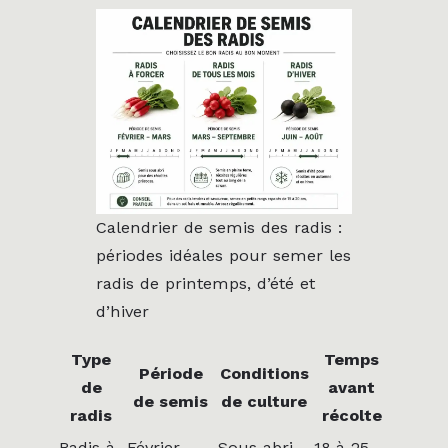
Calendrier de semis des radis :
périodes idéales pour semer les
radis de printemps, d’été et
d’hiver
Type
Temps
Période
Conditions
de
avant
de semis
de culture
radis
récolte
Radis à
Février –
Sous abri
18 à 25