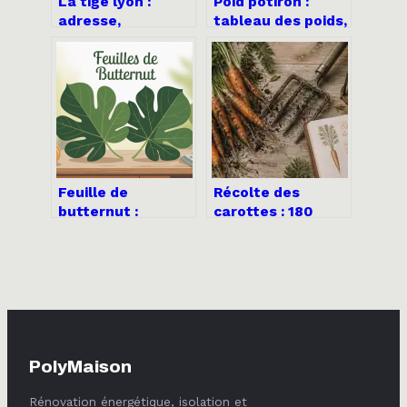
La tige lyon :
Poid potiron :
adresse,
tableau des poids,
ambiance et guide
rendement et
pratique pour bien
portions à prévoir
en profiter
Feuille de
Récolte des
butternut :
carottes : 180
usages, bienfaits
jours max et 3
et précautions à
signes visuels
connaître
pour éviter les
racines fibreuses
PolyMaison
Rénovation énergétique, isolation et