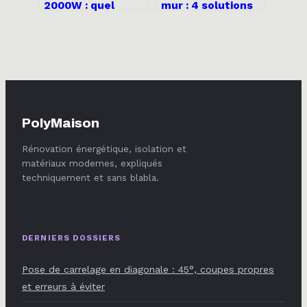
2000W : quel
mur : 4 solutions
budget pour un
techniques pour
confort thermique
stopper les
optimal ?
infiltrations
PolyMaison
Rénovation énergétique, isolation et
matériaux modernes, expliqués
techniquement et sans blabla.
DERNIERS DOSSIERS
Pose de carrelage en diagonale : 45°, coupes propres
et erreurs à éviter