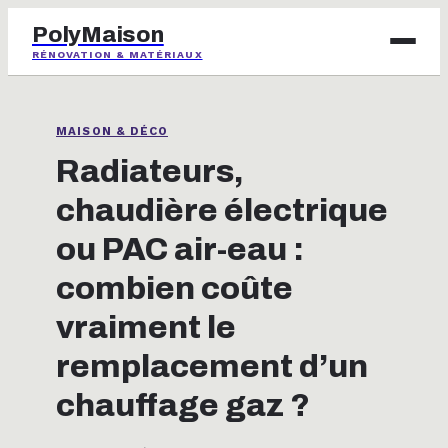
PolyMaison
RÉNOVATION & MATÉRIAUX
BRICOLAGE
MAISON & DÉCO
IMMOBILIER
Radiateurs,
chaudière électrique
JARDINAGE
ou PAC air-eau :
MAISON & DÉCO
combien coûte
vraiment le
remplacement d’un
chauffage gaz ?