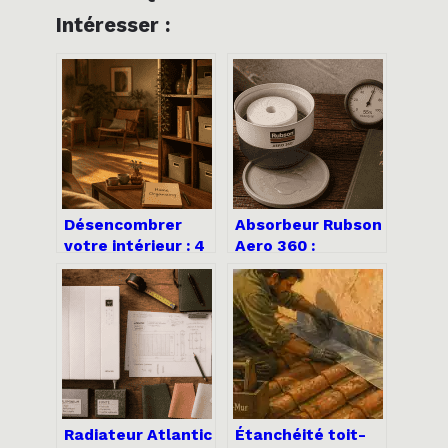
Intéresser :
Désencombrer
Absorbeur Rubson
votre intérieur : 4
Aero 360 :
étapes pour
efficacité réelle
transformer le
ou simple gadget
désordre en
pour vos murs ?
sérénité durable
Radiateur Atlantic
Étanchéité toit-