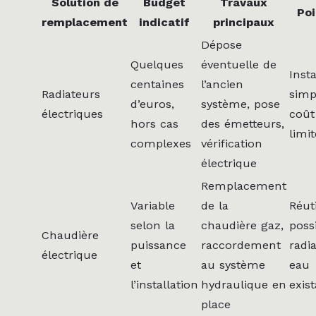
Solution de
Budget
Travaux
Poi
remplacement
indicatif
principaux
Dépose
Quelques
éventuelle de
Insta
centaines
l’ancien
Radiateurs
simp
d’euros,
système, pose
électriques
coût
hors cas
des émetteurs,
limit
complexes
vérification
électrique
Remplacement
Variable
de la
Réuti
selon la
chaudière gaz,
poss
Chaudière
puissance
raccordement
radi
électrique
et
au système
eau
l’installation
hydraulique en
exis
place