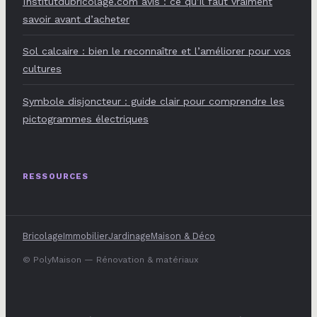
Institutdubricolage.com avis : ce qu’il faut vraiment
savoir avant d’acheter
Sol calcaire : bien le reconnaître et l’améliorer pour vos
cultures
Symbole disjoncteur : guide clair pour comprendre les
pictogrammes électriques
RESSOURCES
Bricolage
Immobilier
Jardinage
Maison & Déco
© PolyMaison — Rénovation & matériaux