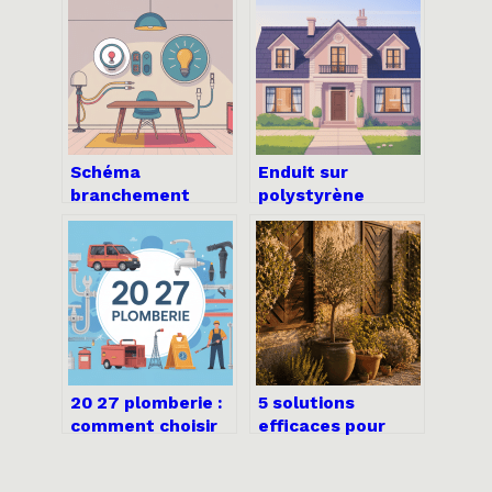
Schéma
Enduit sur
branchement
polystyrène
sonnette legrand
extérieur :
230v : le guide
comment réussir
clair pour bien
une façade
câbler
durable
20 27 plomberie :
5 solutions
comment choisir
efficaces pour
et profiter d’un
transformer un
service fiable
mur extérieur