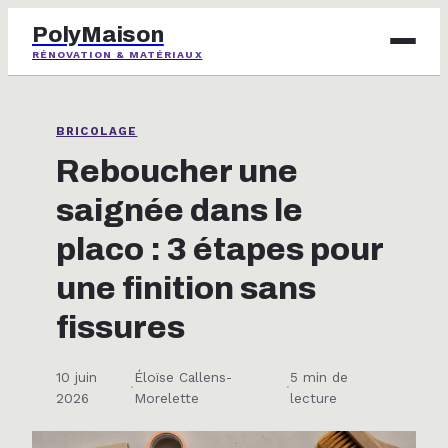
PolyMaison
RÉNOVATION & MATÉRIAUX
BRICOLAGE
BRICOLAGE
IMMOBILIER
Reboucher une
saignée dans le
JARDINAGE
placo : 3 étapes pour
MAISON & DÉCO
une finition sans
fissures
10 juin
Éloïse Callens-
5 min de
·
·
2026
Morelette
lecture