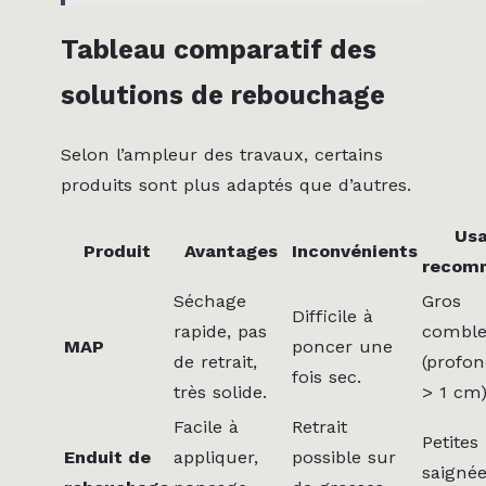
Tableau comparatif des
solutions de rebouchage
Selon l’ampleur des travaux, certains
produits sont plus adaptés que d’autres.
Us
Produit
Avantages
Inconvénients
recom
Séchage
Gros
Difficile à
rapide, pas
combl
MAP
poncer une
de retrait,
(profo
fois sec.
très solide.
> 1 cm)
Facile à
Retrait
Petites
Enduit de
appliquer,
possible sur
saigné