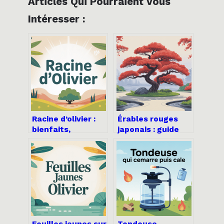
Articles Qui Pourraient Vous
Intéresser :
Racine d’olivier :
Érables rouges
bienfaits,
japonais : guide
utilisation et
complet pour
précautions à
choisir, planter et
connaître
entretenir
Feuilles jaunes sur
Tondeuse