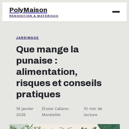
PolyMaison
RÉNOVATION & MATÉRIAUX
BRICOLAGE
JARDINAGE
IMMOBILIER
Que mange la
punaise :
JARDINAGE
alimentation,
MAISON & DÉCO
risques et conseils
pratiques
19 janvier
Éloïse Callens-
10 min de
·
·
2026
Morelette
lecture