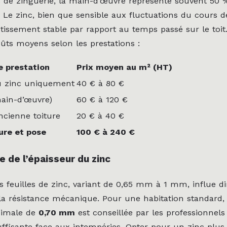
 de zinguerie, la main-d’œuvre représente souvent 50 
e. Le zinc, bien que sensible aux fluctuations du cours 
tissement stable par rapport au temps passé sur le toit.
ûts moyens selon les prestations :
e prestation
Prix moyen au m² (HT)
u zinc uniquement
40 € à 80 €
main-d’œuvre)
60 € à 120 €
ncienne toiture
20 € à 40 €
ure et pose
100 € à 240 €
e de l’épaisseur du zinc
es feuilles de zinc, variant de 0,65 mm à 1 mm, influe d
t la résistance mécanique. Pour une habitation standard,
nimale de
0,70 mm
est conseillée par les professionnels
suffisante face aux intempéries. Opter pour un zinc plus