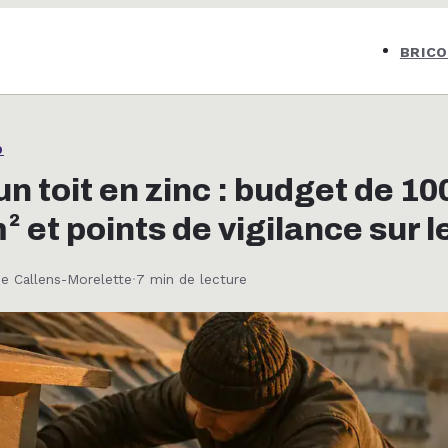
BRIC
O
un toit en zinc : budget de 10
² et points de vigilance sur l
se Callens-Morelette
·
7 min de lecture