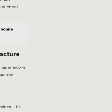
aux chocs,
a bonne
facture
ipaux leviers
chacune
aines. Elle