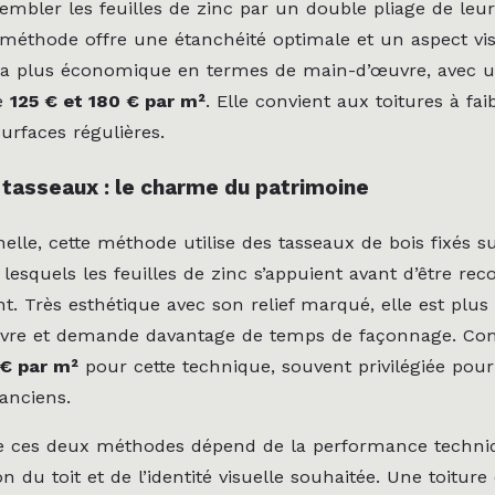
sembler les feuilles de zinc par un double pliage de leu
 méthode offre une étanchéité optimale et un aspect visu
n la plus économique en termes de main-d’œuvre, avec u
re
125 € et 180 € par m²
. Elle convient aux toitures à fai
urfaces régulières.
 tasseaux : le charme du patrimoine
nelle, cette méthode utilise des tasseaux de bois fixés su
 lesquels les feuilles de zinc s’appuient avant d’être rec
nt. Très esthétique avec son relief marqué, elle est plu
vre et demande davantage de temps de façonnage. Co
 € par m²
pour cette technique, souvent privilégiée pour
anciens.
re ces deux méthodes dépend de la performance techni
son du toit et de l’identité visuelle souhaitée. Une toitur