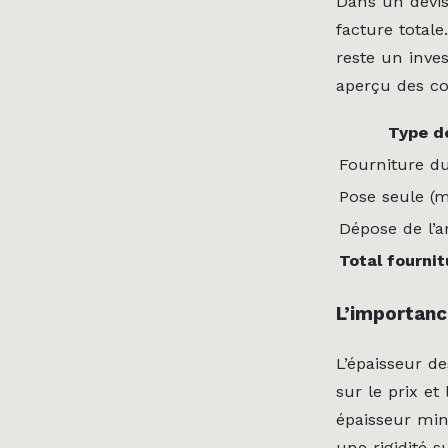
Dans un devis
facture total
reste un inves
aperçu des co
Type d
Fourniture d
Pose seule (
Dépose de l’a
Total fournit
L’importanc
L’épaisseur d
sur le prix e
épaisseur mi
une rigidité 