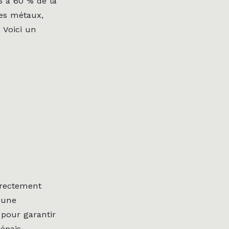
% à 60 % de la
des métaux,
 Voici un
irectement
 une
 pour garantir
 épais