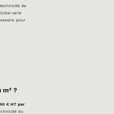
 technicité de
lobal varie
cessaire pour
u m² ?
240 € HT par
echnicité du