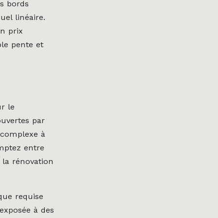
rs bords
el linéaire.
n prix
ble pente et
r le
ouvertes par
s complexe à
mptez entre
 la rénovation
que requise
e exposée à des