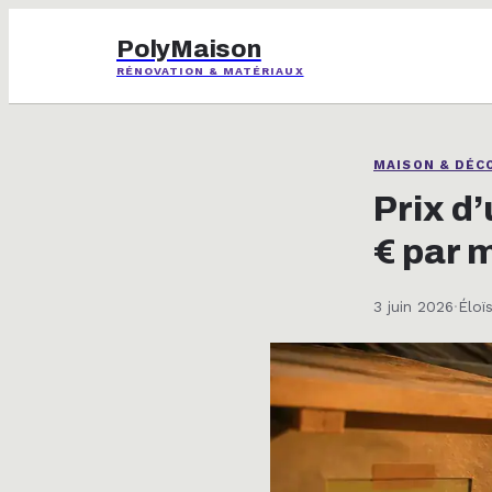
PolyMaison
RÉNOVATION & MATÉRIAUX
MAISON & DÉC
Prix d’
€ par m
3 juin 2026
·
Éloï