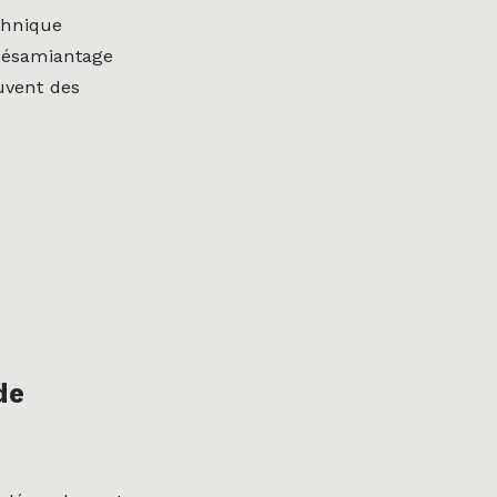
chnique
 désamiantage
uvent des
de