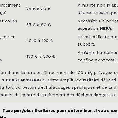
ibrociment
Amiante non friable
25 € à 80 €
age)
dépose mécanique
et colles
Nécessite un ponç
35 € à 90 €
aspiration
HEPA
.
çade et
Retrait délicat pou
40 € à 120 €
support.
Amiante hautement
150 € à 500 €
s
confinement total.
tion d’une toiture en fibrociment de 100 m², prévoyez 
e
3 000 € et 13 000 €
. Cette amplitude tarifaire dépend
é du toit, du besoin d’échafaudages spécifiques et de la d
hantier du centre de traitement des déchets dangereux.
Taxe pergola : 5 critères pour déterminer si votre 
ble