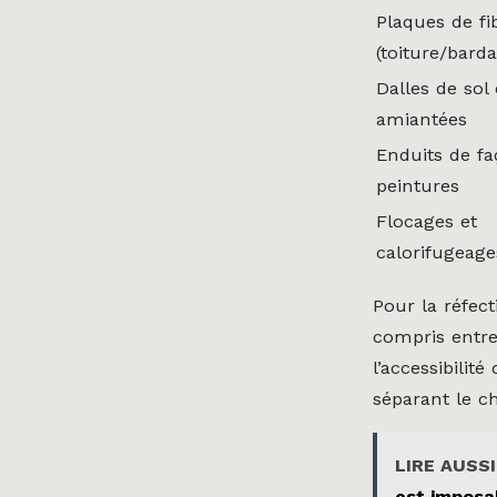
Plaques de f
(toiture/bard
Dalles de sol 
amiantées
Enduits de fa
peintures
Flocages et
calorifugeage
Pour la réfec
compris entr
l’accessibilit
séparant le c
LIRE AUSSI
est imposa