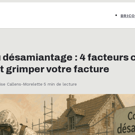
BRIC
u désamiantage : 4 facteurs
nt grimper votre facture
ïse Callens-Morelette
·
5 min de lecture