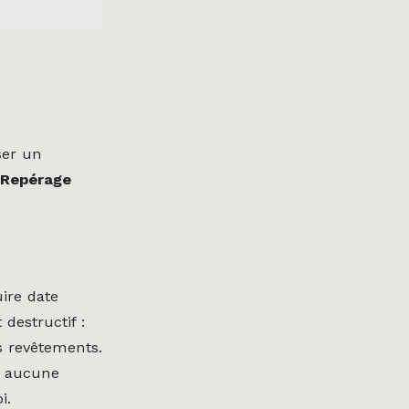
ser un
Repérage
ire date
destructif :
s revêtements.
, aucune
i.