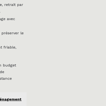
, retrait par
.
age avec
r préserver le
 friable,
un budget
 de
istance
aménagement