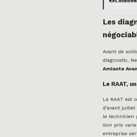
Les diagn
négociab
Avant de soll
diagnostic. N
Amiante Avan
Le RAAT, un
Le RAAT est o
d’avant juille
le technicien
Son prix vari
entreprise sér