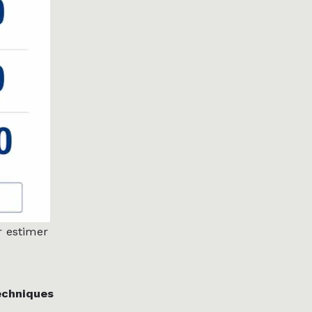
r estimer
echniques