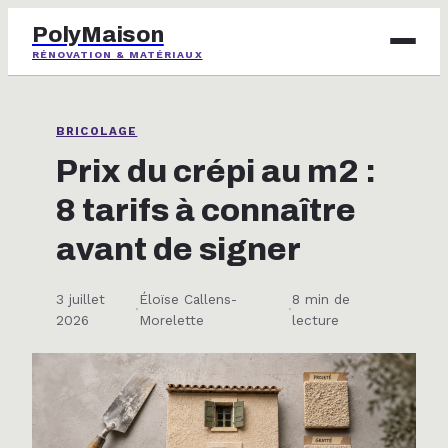
PolyMaison
RÉNOVATION & MATÉRIAUX
BRICOLAGE
BRICOLAGE
IMMOBILIER
Prix du crépi au m2 :
8 tarifs à connaître
JARDINAGE
avant de signer
MAISON & DÉCO
3 juillet
Éloïse Callens-
8 min de
·
·
2026
Morelette
lecture