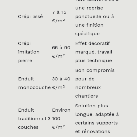
une reprise
7 à 15
Crépi lissé
ponctuelle ou à
€/m²
une finition
spécifique
Crépi
Effet décoratif
65 à 90
imitation
marqué, travail
€/m²
pierre
plus technique
Bon compromis
Enduit
30 à 40
pour de
monocouche
€/m²
nombreux
chantiers
Solution plus
Enduit
Environ
longue, adaptée à
traditionnel 3
100
certains supports
couches
€/m²
et rénovations