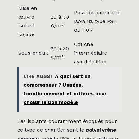
Mise en
Pose de panneaux
œuvre
20 à 30
isolants type PSE
isolant
€/m²
ou PUR
façade
Couche
20 à 30
Sous-enduit
intermédiaire
€/m²
avant finition
LIRE AUSSI
À quoi sert un
compresseur ? Usages,
fonctionnement et critères pour
choisir le bon modèle
Les isolants couramment évoqués pour
ce type de chantier sont le
polystyrène
expansé
, appelé PSE, et le polyuréthane,