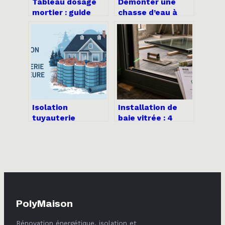
Tableau dosage
Démonter une
mortier : guide
chasse d’eau à
pratique pour
bouton poussoir :
réussir vos
guide clair et
mélanges
sécurisé
Isolation
Installation de
tuyauterie
baie vitrée : 4
extérieure :
méthodes de pose
solutions
et les réglages
efficaces pour
pour une
protéger vos
étanchéité
canalisations
durable
PolyMaison
Rénovation énergétique, isolation et