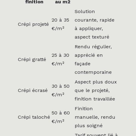
finition
au m2
Solution
20 à 35
courante, rapide
Crépi projeté
€/m²
à appliquer,
aspect texturé
Rendu régulier,
25 à 30
apprécié en
Crépi gratté
€/m²
façade
contemporaine
Aspect plus doux
30 à 50
Crépi écrasé
que le projeté,
€/m²
finition travaillée
Finition
50 à 60
Crépi taloché
manuelle, rendu
€/m²
plus soigné
Tarif souvent lié à