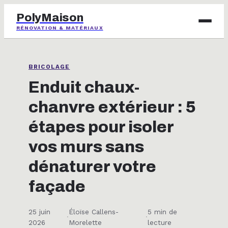
PolyMaison
RÉNOVATION & MATÉRIAUX
BRICOLAGE
BRICOLAGE
IMMOBILIER
Enduit chaux-
chanvre extérieur : 5
JARDINAGE
étapes pour isoler
MAISON & DÉCO
vos murs sans
dénaturer votre
façade
25 juin
Éloïse Callens-
5 min de
·
·
2026
Morelette
lecture