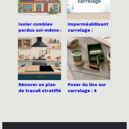
Isoler combles
Imperméabilisant
perdus soi-même :
carrelage :
méthode, erreurs
comment
à éviter, budget
protéger
durablement vos
sols
Rénover un plan
Poser du lino sur
de travail stratifié
carrelage : 4
abîmé : méthodes
étapes pour un sol
efficaces et
parfaitement
durables
lisse