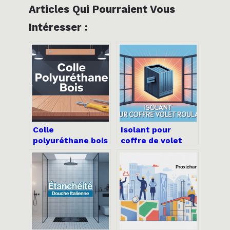
Articles Qui Pourraient Vous
Intéresser :
Colle
Isolant pour
polyuréthane bois
coffre de volet
: le guide complet
roulant : solutions
pour des collages
efficaces pour
durables
gagner en confort