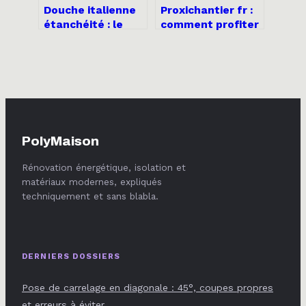
Douche italienne
Proxichantier fr :
étanchéité : le
comment profiter
guide complet
au mieux des
pour une salle de
offres de
bain durable
proximité
PolyMaison
Rénovation énergétique, isolation et
matériaux modernes, expliqués
techniquement et sans blabla.
DERNIERS DOSSIERS
Pose de carrelage en diagonale : 45°, coupes propres
et erreurs à éviter