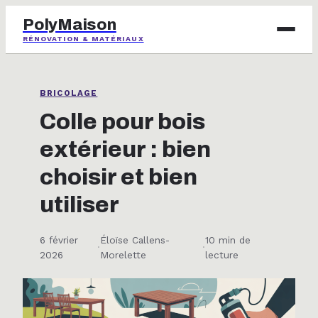
PolyMaison
RÉNOVATION & MATÉRIAUX
BRICOLAGE
BRICOLAGE
IMMOBILIER
Colle pour bois
extérieur : bien
JARDINAGE
choisir et bien
MAISON & DÉCO
utiliser
6 février
Éloïse Callens-
10 min de
·
·
2026
Morelette
lecture