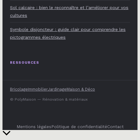
Sol calcaire : bien le reconnaître et l’améliorer pour vos
cultures
Symbole disjoncteur : guide clair pour comprendre les
pictogrammes électriques
RESSOURCES
Bricolage
Immobilier
Jardinage
Maison & Déco
© PolyMaison — Rénovation & matériaux
Mentions légales
Politique de confidentialité
Contact
Retour