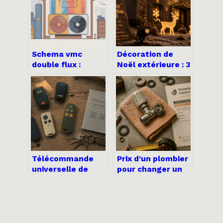
Schema vmc
Décoration de
double flux :
Noël extérieure : 3
comprendre,
règles de sécurité
dimensionner et
pour illuminer
installer
votre jardin sans
sereinement
risque
Télécommande
Prix d’un plombier
universelle de
pour changer un
portail : 3
robinet de
solutions pour
radiateur : 150 € à
remplacer vos
350 € selon le
émetteurs et
modèle
centraliser vos