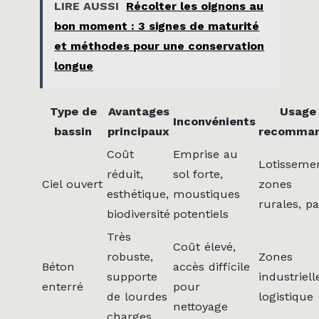
LIRE AUSSI
Récolter les oignons au
bon moment : 3 signes de maturité
et méthodes pour une conservation
longue
Type de
Avantages
Usage
Inconvénients
bassin
principaux
recomma
Coût
Emprise au
Lotissemen
réduit,
sol forte,
Ciel ouvert
zones
esthétique,
moustiques
rurales, p
biodiversité
potentiels
Très
Coût élevé,
robuste,
Zones
Béton
accès difficile
supporte
industriell
enterré
pour
de lourdes
logistique
nettoyage
charges