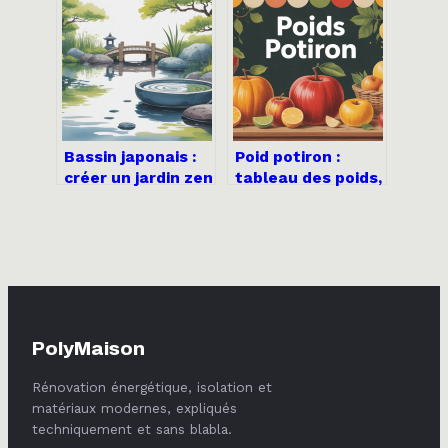
faire et que
pratique pour bien
vérifier
en profiter
Bassin japonais :
Poid potiron :
créer un jardin zen
tableau des poids,
apaisant chez
rendement et
vous
portions à prévoir
PolyMaison
Rénovation énergétique, isolation et
matériaux modernes, expliqués
techniquement et sans blabla.