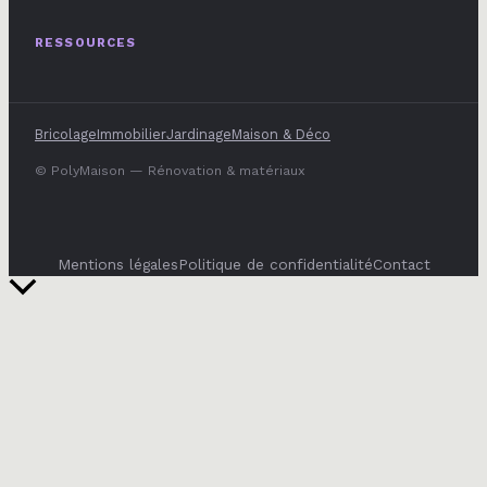
RESSOURCES
Bricolage
Immobilier
Jardinage
Maison & Déco
© PolyMaison — Rénovation & matériaux
Mentions légales
Politique de confidentialité
Contact
Retour
en
haut